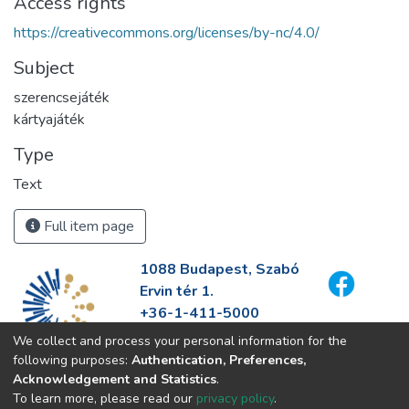
Access rights
https://creativecommons.org/licenses/by-nc/4.0/
Subject
szerencsejáték
kártyajáték
Type
Text
Full item page
1088 Budapest, Szabó
Ervin tér 1.
+36-1-411-5000
info@fszek.hu
We collect and process your personal information for the
https://fszek.hu
following purposes:
Authentication, Preferences,
Acknowledgement and Statistics
.
To learn more, please read our
privacy policy
.