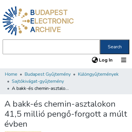
B
UDAPEST
E
LECTRONIC
A
RCHIVE
Search
(current
Log In
Home
Budapest Gyűjtemény
Különgyűjtemények
Communities & Collections
Sajtókivágat-gyűjtemény
All of DSpace
A bakk-és chemin-asztalokon 41,5 millió pengő-forgott a múlt évben
Statistics
A bakk-és chemin-asztalokon
About us
41,5 millió pengő-forgott a múlt
évben