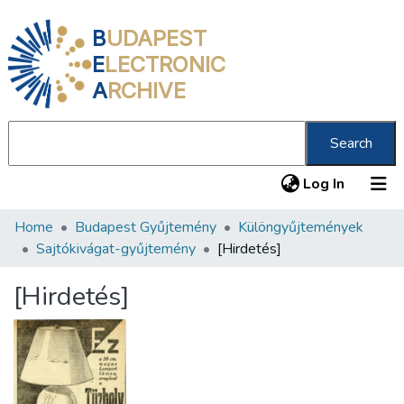
B
UDAPEST
E
LECTRONIC
A
RCHIVE
Search
(current
Log In
Home
Budapest Gyűjtemény
Különgyűjtemények
Communities & Collections
Sajtókivágat-gyűjtemény
[Hirdetés]
All of DSpace
[Hirdetés]
Statistics
About us