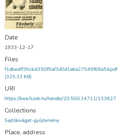
Date
1933-12-17
Files
f1dbeaff3fccbd350f9af3d0d1aba27549f68a5d.pdf
(325.33 KB)
URI
https://bea.fszek.hu/handle/20.500.14711/133827
Collections
Sajtókivágat-gyűjtemény
Place, address