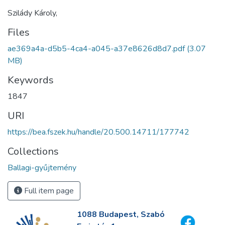
Szilády Károly,
Files
ae369a4a-d5b5-4ca4-a045-a37e8626d8d7.pdf
(3.07
MB)
Keywords
1847
URI
https://bea.fszek.hu/handle/20.500.14711/177742
Collections
Ballagi-gyűjtemény
Full item page
1088 Budapest, Szabó