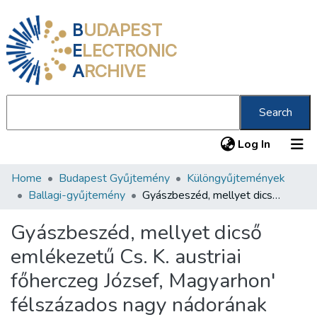
B
UDAPEST
E
LECTRONIC
A
RCHIVE
Search
(current
Log In
Home
Budapest Gyűjtemény
Különgyűjtemények
Communities & Collections
Ballagi-gyűjtemény
Gyászbeszéd, mellyet dicső emlékezetű Cs. K. austriai főherczeg József, Magyarhon' félszázados nagy nádorának végtiszteletére tartatott gyászünnepély alkalmával a' kecskeméti ág. h. evangélikusok' imaházában Mart. 7. 1847-ben mondott Torkos Károly
All of DSpace
Gyászbeszéd, mellyet dicső
Statistics
emlékezetű Cs. K. austriai
About us
főherczeg József, Magyarhon'
félszázados nagy nádorának