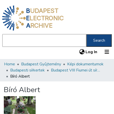
B
UDAPEST
E
LECTRONIC
A
RCHIVE
Search
(current
Log In
Home
Budapest Gyűjtemény
Képi dokumentumok
Communities & Collections
Budapesti sírkertek
Budapest VIII Fiumei út sírkert 1. rész
All of DSpace
Bíró Albert
Statistics
Bíró Albert
About us