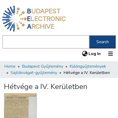
B
UDAPEST
E
LECTRONIC
A
RCHIVE
Search
(current
Log In
Home
Budapest Gyűjtemény
Különgyűjtemények
Communities & Collections
Sajtókivágat-gyűjtemény
Hétvége a IV. Kerületben
All of DSpace
Hétvége a IV. Kerületben
Statistics
About us