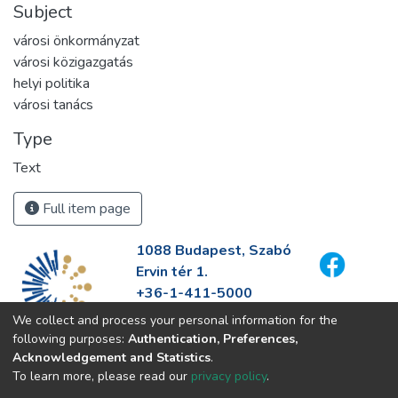
Subject
városi önkormányzat
városi közigazgatás
helyi politika
városi tanács
Type
Text
Full item page
1088 Budapest, Szabó
Ervin tér 1.
+36-1-411-5000
info@fszek.hu
We collect and process your personal information for the
https://fszek.hu
following purposes:
Authentication, Preferences,
Acknowledgement and Statistics
.
To learn more, please read our
privacy policy
.