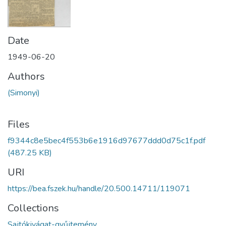
Date
1949-06-20
Authors
(Simonyi)
Files
f9344c8e5bec4f553b6e1916d97677ddd0d75c1f.pdf
(487.25 KB)
URI
https://bea.fszek.hu/handle/20.500.14711/119071
Collections
Sajtókivágat-gyűjtemény