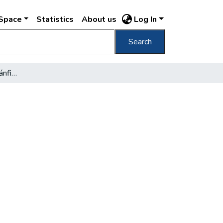
DSpace
Statistics
About us
Log In
Search
Ma délután temették Ivánfi Jenőt