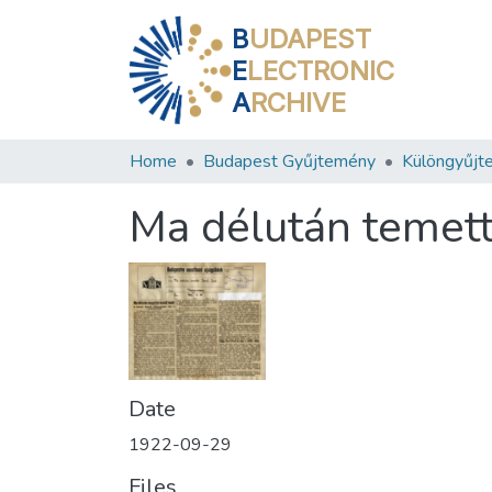
B
UDAPEST
E
LECTRONIC
A
RCHIVE
Home
Budapest Gyűjtemény
Különgyűjt
Ma délután temetté
Date
1922-09-29
Files