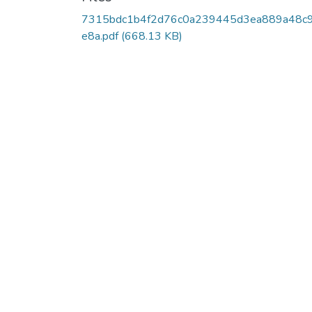
7315bdc1b4f2d76c0a239445d3ea889a48c
e8a.pdf
(668.13 KB)