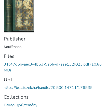
Publisher
Kauffmann,
Files
31c47d5b-aec3-4b53-9ab6-d7aae132f023.pdf
(10.66
MB)
URI
https://bea.fszek.hu/handle/20.500.14711/176535
Collections
Ballagi-gyűjtemény