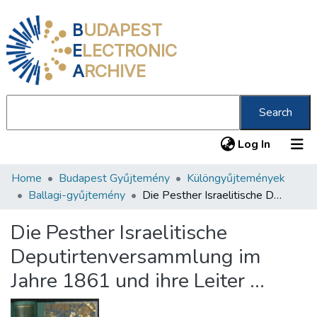
B
UDAPEST
E
LECTRONIC
A
RCHIVE
Search
(current
Log In
Home
Budapest Gyűjtemény
Különgyűjtemények
Communities & Collections
Ballagi-gyűjtemény
Die Pesther Israelitische Deputirtenversammlung im Jahre 1861 und ihre Leiter ...
All of DSpace
Die Pesther Israelitische
Statistics
Deputirtenversammlung im
About us
Jahre 1861 und ihre Leiter ...