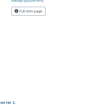
Ballagi-gyűjtemény
Full item page
in tér 1.