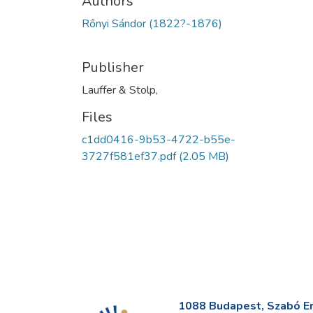
Authors
Rőnyi Sándor (1822?-1876)
Publisher
Lauffer & Stolp,
Files
c1dd0416-9b53-4722-b55e-
3727f581ef37.pdf
(2.05 MB)
1088 Budapest, Szabó Erv