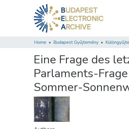
B
UDAPEST
E
LECTRONIC
A
RCHIVE
Home
Budapest Gyűjtemény
Különgyűjt
Eine Frage des let
Parlaments-Frage 
Sommer-Sonnenwe