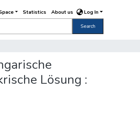
DSpace
Statistics
About us
Log In
Search
ungarische
krische Lösung :