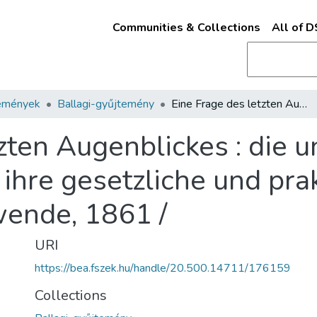
Communities & Collections
All of 
emények
Ballagi-gyűjtemény
Eine Frage des letzten Augenblickes : die ungarische Parlaments-Frage ihre gesetzliche und prakrische Lösung : Sommer-Sonnenwende, 1861 /
zten Augenblickes : die 
ihre gesetzliche und pra
nde, 1861 /
URI
https://bea.fszek.hu/handle/20.500.14711/176159
Collections