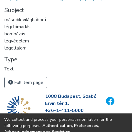
Subject
második világháború
légi támadás
bombázás
légvédelem
légoltalom
Type
Text
Full item page
1088 Budapest, Szabó
Ervin tér 1.
+36-1-411-5000
info@fszek.hu
We collect and process your personal information for the
https://fszek.hu
following purposes:
Authentication, Preferences,
Acknowledgement and Statistics
.