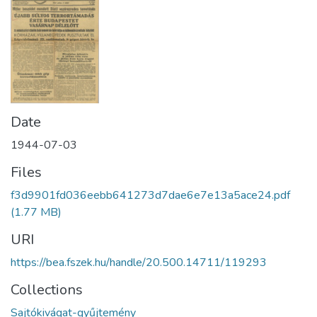
Date
1944-07-03
Files
f3d9901fd036eebb641273d7dae6e7e13a5ace24.pdf
(1.77 MB)
URI
https://bea.fszek.hu/handle/20.500.14711/119293
Collections
Sajtókivágat-gyűjtemény