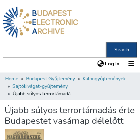
B
UDAPEST
E
LECTRONIC
A
RCHIVE
Search
(current
Log In
Home
Budapest Gyűjtemény
Különgyűjtemények
Communities & Collections
Sajtókivágat-gyűjtemény
All of DSpace
Újabb súlyos terrortámadás érte Budapestet vasárnap délelőtt
Statistics
Újabb súlyos terrortámadás érte
About us
Budapestet vasárnap délelőtt