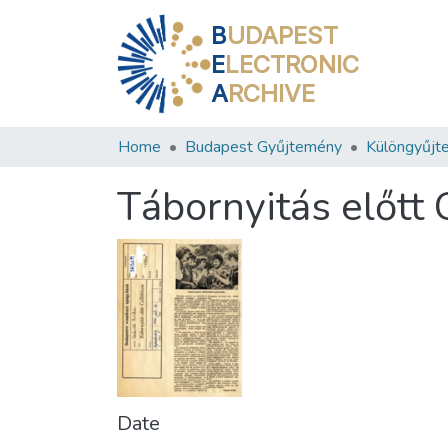
B
UDAPEST
E
LECTRONIC
A
RCHIVE
Home
Budapest Gyűjtemény
Különgyűjt
Tábornyitás előtt 
Date