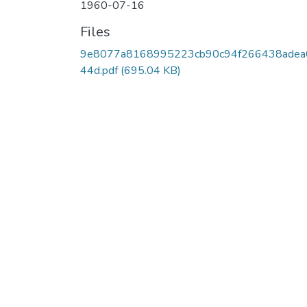
1960-07-16
Files
9e8077a8168995223cb90c94f266438adea
44d.pdf
(695.04 KB)