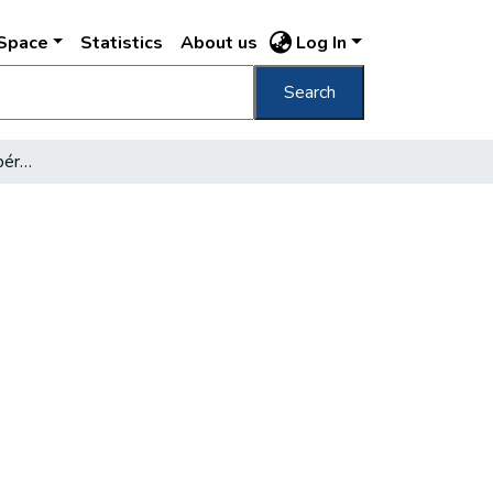
DSpace
Statistics
About us
Log In
Search
Tábornyitás előtt Csillebércen