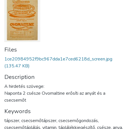
Files
1ce20984952f9bc967dda1e7ced6218d_screen.jpg
(135.47 KB)
Description
A hirdetés szövege:
Naponta 2 csésze Ovomaltine erősíti az anyát és a
csecsemőt
Keywords
tápszer
,
csecsemőtápszer
,
csecsemőgondozás
,
csecsemőtáplálás
,
vitamin
,
táplálékkiegészítő
,
csésze
,
anya
,