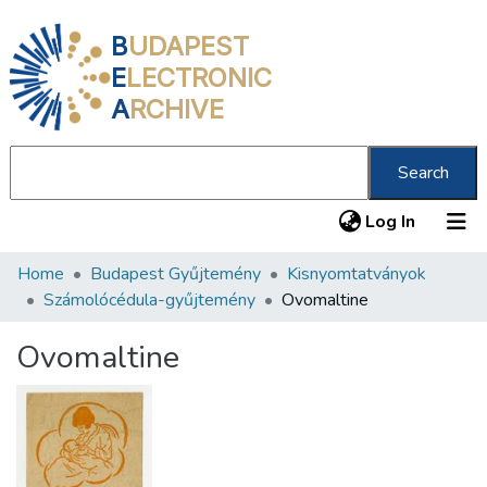
B
UDAPEST
E
LECTRONIC
A
RCHIVE
Search
(current
Log In
Home
Budapest Gyűjtemény
Kisnyomtatványok
Communities & Collections
Számolócédula-gyűjtemény
Ovomaltine
All of DSpace
Ovomaltine
Statistics
About us