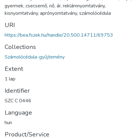
gyermek
,
csecsemő
,
nő
,
ár
,
reklámnyomtatvány
,
kisnyomtatvány
,
aprónyomtatvány
,
számolócédula
URI
https://bea.fszek.hu/handle/20.500.14711/69753
Collections
Számolócédula-gyűjtemény
Extent
1 lap
Identifier
SZC C 0446
Language
hun
Product/Service