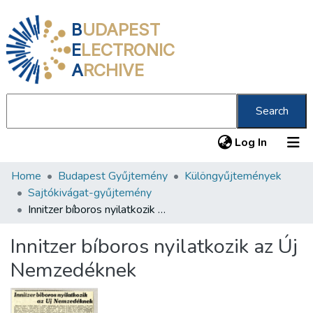
B
UDAPEST
E
LECTRONIC
A
RCHIVE
Search
(current
Log In
Home
Budapest Gyűjtemény
Különgyűjtemények
Communities & Collections
Sajtókivágat-gyűjtemény
All of DSpace
Innitzer bíboros nyilatkozik az Új Nemzedéknek
Statistics
Innitzer bíboros nyilatkozik az Új
About us
Nemzedéknek