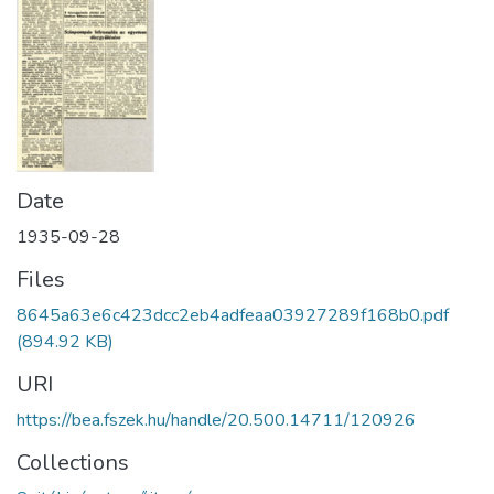
Date
1935-09-28
Files
8645a63e6c423dcc2eb4adfeaa03927289f168b0.pdf
(894.92 KB)
URI
https://bea.fszek.hu/handle/20.500.14711/120926
Collections