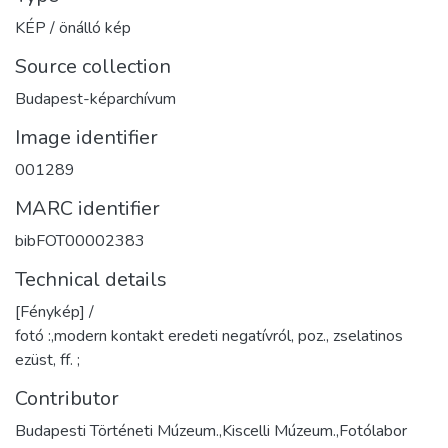
KÉP / önálló kép
Source collection
Budapest-képarchívum
Image identifier
001289
MARC identifier
bibFOT00002383
Technical details
[Fénykép] /
fotó :,modern kontakt eredeti negatívról, poz., zselatinos
ezüst, ff. ;
Contributor
Budapesti Történeti Múzeum.,Kiscelli Múzeum.,Fotólabor