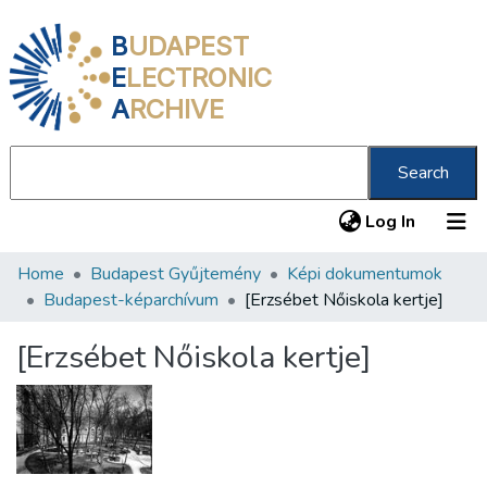
B
UDAPEST
E
LECTRONIC
A
RCHIVE
Search
(current
Log In
Home
Budapest Gyűjtemény
Képi dokumentumok
Communities & Collections
Budapest-képarchívum
[Erzsébet Nőiskola kertje]
All of DSpace
[Erzsébet Nőiskola kertje]
Statistics
About us