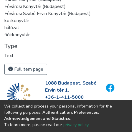
Fővárosi Könyvtár (Budapest)
Fővárosi Szabó Ervin Könyvtár (Budapest)
közkönyvtár
hálózat
fiókkönyvtár
Type
Text
Full item page
1088 Budapest, Szabó
Ervin tér 1.
+36-1-411-5000
info@fszek.hu
We collect and process your personal information for the
https://fszek.hu
following purposes:
Authentication, Preferences,
Acknowledgement and Statistics
.
To learn more, please read our
privacy policy
.