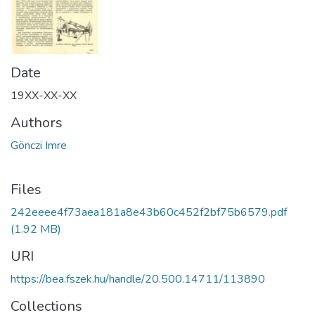
Date
19XX-XX-XX
Authors
Gönczi Imre
Files
242eeee4f73aea181a8e43b60c452f2bf75b6579.pdf
(1.92 MB)
URI
https://bea.fszek.hu/handle/20.500.14711/113890
Collections