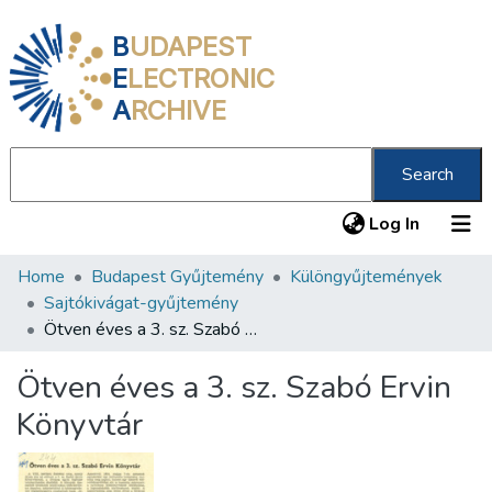
B
UDAPEST
E
LECTRONIC
A
RCHIVE
Search
(current
Log In
Home
Budapest Gyűjtemény
Különgyűjtemények
Communities & Collections
Sajtókivágat-gyűjtemény
All of DSpace
Ötven éves a 3. sz. Szabó Ervin Könyvtár
Statistics
Ötven éves a 3. sz. Szabó Ervin
About us
Könyvtár