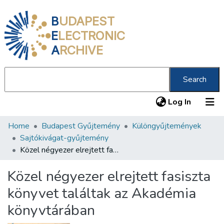
B
UDAPEST
E
LECTRONIC
A
RCHIVE
Search
(current
Log In
Home
Budapest Gyűjtemény
Különgyűjtemények
Communities & Collections
Sajtókivágat-gyűjtemény
All of DSpace
Közel négyezer elrejtett fasiszta könyvet találtak az Akadémia könyvtárában
Statistics
Közel négyezer elrejtett fasiszta
About us
könyvet találtak az Akadémia
könyvtárában