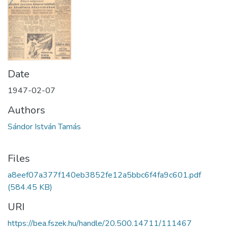
Date
1947-02-07
Authors
Sándor István Tamás
Files
a8eef07a377f140eb3852fe12a5bbc6f4fa9c601.pdf
(584.45 KB)
URI
https://bea.fszek.hu/handle/20.500.14711/111467