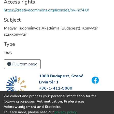
Access rights
https://creativecommons.org/licenses/by-nc/4.0/
Subject
Magyar Tudományos Akadémia (Budapest). Könyvtár
szakkönyvtár
Type
Text
Full item page
1088 Budapest, Szabó
Ervin tér 1.
+36-1-411-5000
info@fszek.hu
We collect and process your personal information for the
https://fszek.hu
following purposes:
Authentication, Preferences,
Acknowledgement and Statistics
.
To learn more, please read our
privacy policy
.