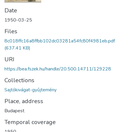
Date
1950-03-25
Files
8c018ffc16a8ffbb102dc03281a54fc80f4981eb.pdf
(637.41 KB)
URI
https://bea.fszek.hu/handle/20.500.14711/129228
Collections
Sajtókivágat-gyűjtemény
Place, address
Budapest
Temporal coverage
1950