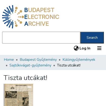
B
UDAPEST
E
LECTRONIC
A
RCHIVE
Search
(current
Log In
Home
Budapest Gyűjtemény
Különgyűjtemények
Communities & Collections
Sajtókivágat-gyűjtemény
Tiszta utcákat!
All of DSpace
Tiszta utcákat!
Statistics
About us