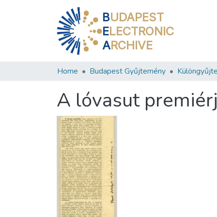
B
UDAPEST
E
LECTRONIC
A
RCHIVE
Home
Budapest Gyűjtemény
Különgyűjt
A lóvasut premiér