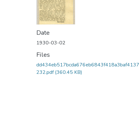
Date
1930-03-02
Files
dd434eb517bcda676eb6843f418a3baf413
232.pdf
(360.45 KB)