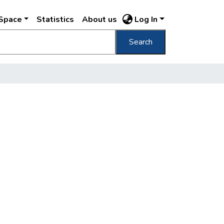
DSpace
Statistics
About us
Log In
Search