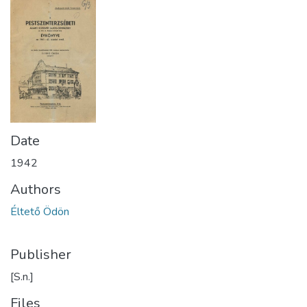
Date
1942
Authors
Éltető Ödön
Publisher
[S.n.]
Files