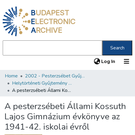
B
UDAPEST
E
LECTRONIC
A
RCHIVE
Search
(current
Log In
Home
2002 - Pesterzsébet Gyűjtemény
Communities & Collections
Helytörténeti Gyűjtemény (2002)
All of DSpace
A pesterzsébeti Állami Kossuth Lajos Gimnázium évkönyve az 1941-42. iskolai évről
Statistics
A pesterzsébeti Állami Kossuth
About us
Lajos Gimnázium évkönyve az
1941-42. iskolai évről