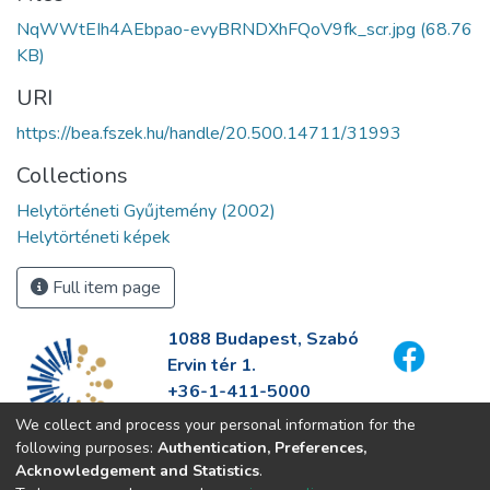
NqWWtEIh4AEbpao-evyBRNDXhFQoV9fk_scr.jpg
(68.76
KB)
URI
https://bea.fszek.hu/handle/20.500.14711/31993
Collections
Helytörténeti Gyűjtemény (2002)
Helytörténeti képek
Full item page
1088 Budapest, Szabó
Ervin tér 1.
+36-1-411-5000
info@fszek.hu
We collect and process your personal information for the
https://fszek.hu
following purposes:
Authentication, Preferences,
Acknowledgement and Statistics
.