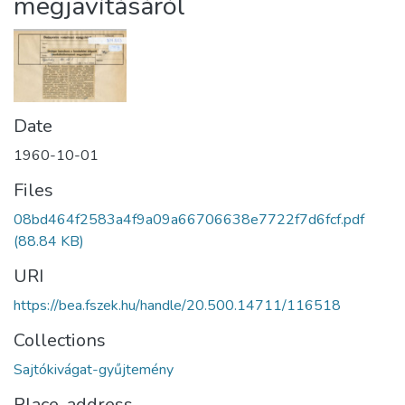
megjavításáról
Date
1960-10-01
Files
08bd464f2583a4f9a09a66706638e7722f7d6fcf.pdf
(88.84 KB)
URI
https://bea.fszek.hu/handle/20.500.14711/116518
Collections
Sajtókivágat-gyűjtemény
Place, address