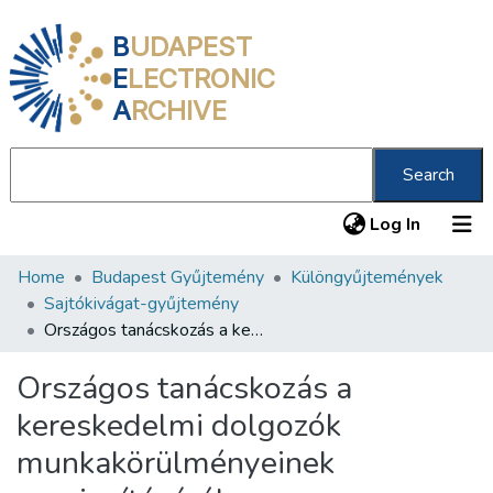
B
UDAPEST
E
LECTRONIC
A
RCHIVE
Search
(current
Log In
Home
Budapest Gyűjtemény
Különgyűjtemények
Communities & Collections
Sajtókivágat-gyűjtemény
All of DSpace
Országos tanácskozás a kereskedelmi dolgozók munkakörülményeinek megjavításáról
Statistics
Országos tanácskozás a
About us
kereskedelmi dolgozók
munkakörülményeinek