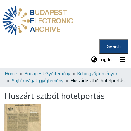
B
UDAPEST
E
LECTRONIC
A
RCHIVE
Search
(current
Log In
Home
Budapest Gyűjtemény
Különgyűjtemények
Communities & Collections
Sajtókivágat-gyűjtemény
Huszártisztből hotelportás
All of DSpace
Huszártisztből hotelportás
Statistics
About us