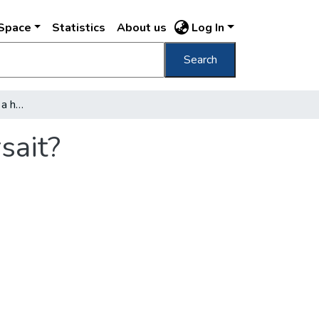
DSpace
Statistics
About us
Log In
Search
Hogyan tanitják Pesten a hupa-hupát és társait?
sait?