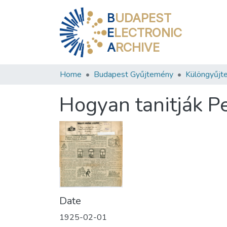
B
UDAPEST
E
LECTRONIC
A
RCHIVE
Home
Budapest Gyűjtemény
Különgyűjt
Hogyan tanitják Pe
Date
1925-02-01