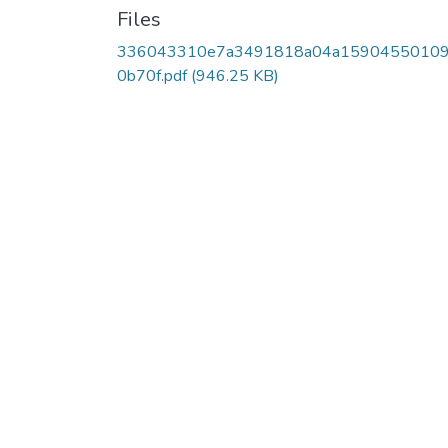
Files
336043310e7a3491818a04a1590455010
0b70f.pdf
(946.25 KB)