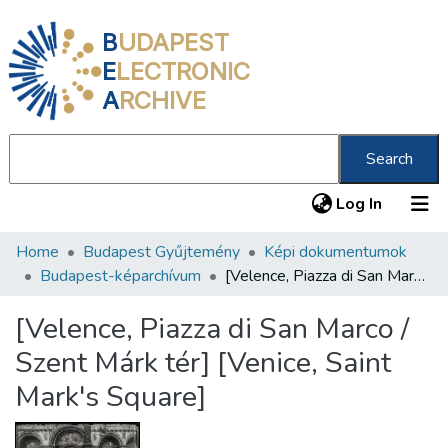
B
UDAPEST
E
LECTRONIC
A
RCHIVE
Search
(current
Log In
Home
Budapest Gyűjtemény
Képi dokumentumok
Communities & Collections
Budapest-képarchívum
[Velence, Piazza di San Marco / Szent Márk tér] [Venice, Saint Mark's Square]
All of DSpace
[Velence, Piazza di San Marco /
Statistics
Szent Márk tér] [Venice, Saint
About us
Mark's Square]