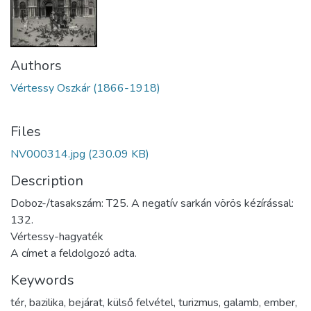
Authors
Vértessy Oszkár (1866-1918)
Files
NV000314.jpg
(230.09 KB)
Description
Doboz-/tasakszám: T25. A negatív sarkán vörös kézírással:
132.
Vértessy-hagyaték
A címet a feldolgozó adta.
Keywords
tér
,
bazilika
,
bejárat
,
külső felvétel
,
turizmus
,
galamb
,
ember
,