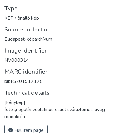
Type
KÉP / önálló kép
Source collection
Budapest-képarchívum
Image identifier
NV000314
MARC identifier
bibFSZ01917175
Technical details
[Fénykép] =
fotó :,negatív, zselatinos ezüst szárazlemez, üveg,
monokróm ;
Full item page