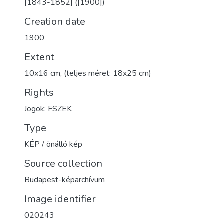
[1843-1852] ([1900])
Creation date
1900
Extent
10x16 cm, (teljes méret: 18x25 cm)
Rights
Jogok: FSZEK
Type
KÉP / önálló kép
Source collection
Budapest-képarchívum
Image identifier
020243