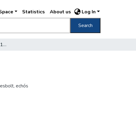
DSpace
Statistics
About us
Log In
Search
A régi Pest 1843-1848-1852
esbolt, echós