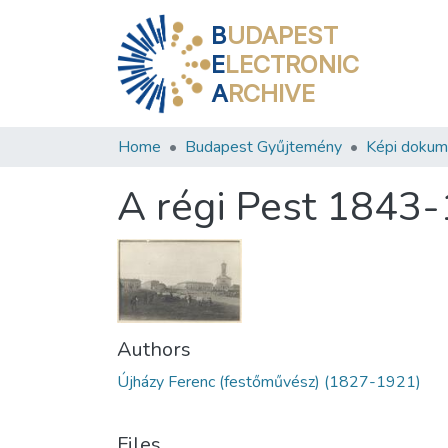
B
UDAPEST
E
LECTRONIC
A
RCHIVE
Home
Budapest Gyűjtemény
Képi doku
A régi Pest 1843
Authors
Újházy Ferenc (festőművész) (1827-1921)
Files