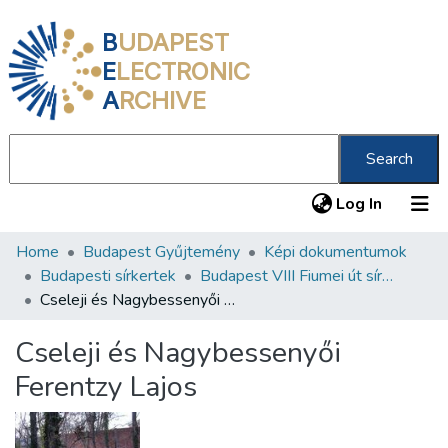
B
UDAPEST
E
LECTRONIC
A
RCHIVE
Search
(current
Log In
Home
Budapest Gyűjtemény
Képi dokumentumok
Communities & Collections
Budapesti sírkertek
Budapest VIII Fiumei út sírkert 3. rész
All of DSpace
Cseleji és Nagybessenyői Ferentzy Lajos
Statistics
Cseleji és Nagybessenyői
About us
Ferentzy Lajos