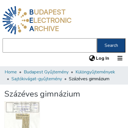
B
UDAPEST
E
LECTRONIC
A
RCHIVE
Search
(current
Log In
Home
Budapest Gyűjtemény
Különgyűjtemények
Communities & Collections
Sajtókivágat-gyűjtemény
Százéves gimnázium
All of DSpace
Százéves gimnázium
Statistics
About us