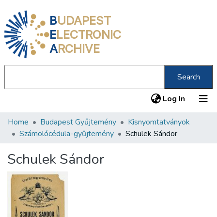
B
UDAPEST
E
LECTRONIC
A
RCHIVE
Search
(current
Log In
Home
Budapest Gyűjtemény
Kisnyomtatványok
Communities & Collections
Számolócédula-gyűjtemény
Schulek Sándor
All of DSpace
Schulek Sándor
Statistics
About us