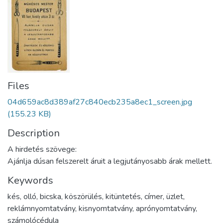
Files
04d659ac8d389af27c840ecb235a8ec1_screen.jpg
(155.23 KB)
Description
A hirdetés szövege:
Ajánlja dúsan felszerelt áruit a legjutányosabb árak mellett.
Keywords
kés
,
olló
,
bicska
,
köszörülés
,
kitüntetés
,
címer
,
üzlet
,
reklámnyomtatvány
,
kisnyomtatvány
,
aprónyomtatvány
,
számolócédula