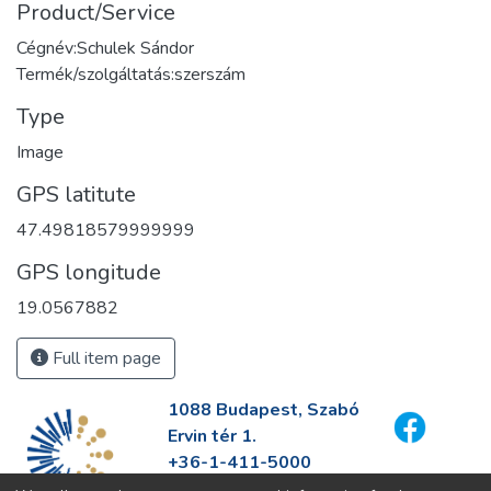
Product/Service
Cégnév:Schulek Sándor
Termék/szolgáltatás:szerszám
Type
Image
GPS latitute
47.49818579999999
GPS longitude
19.0567882
Full item page
1088 Budapest, Szabó
Ervin tér 1.
+36-1-411-5000
info@fszek.hu