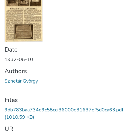
Date
1932-08-10
Authors
Szinetár György
Files
9db783baa734d9c58ccf36000e31637ef5d0ca63.pdf
(1010.59 KB)
URI