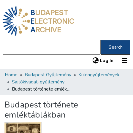
B
UDAPEST
E
LECTRONIC
A
RCHIVE
Search
(current
Log In
Home
Budapest Gyűjtemény
Különgyűjtemények
Communities & Collections
Sajtókivágat-gyűjtemény
All of DSpace
Budapest története emléktáblákban
Statistics
Budapest története
About us
emléktáblákban