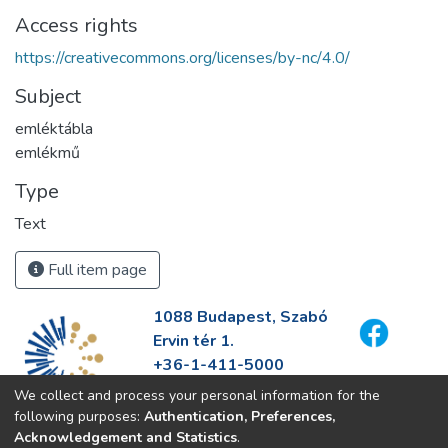
Access rights
https://creativecommons.org/licenses/by-nc/4.0/
Subject
emléktábla
emlékmű
Type
Text
Full item page
1088 Budapest, Szabó
Ervin tér 1.
+36-1-411-5000
info@fszek.hu
We collect and process your personal information for the
https://fszek.hu
following purposes:
Authentication, Preferences,
Acknowledgement and Statistics
.