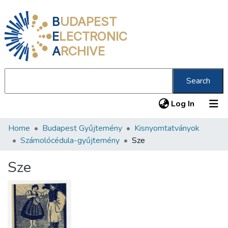
B
UDAPEST
E
LECTRONIC
A
RCHIVE
Search
(current
Log In
Home
Budapest Gyűjtemény
Kisnyomtatványok
Communities & Collections
Számolócédula-gyűjtemény
Sze
All of DSpace
Sze
Statistics
About us