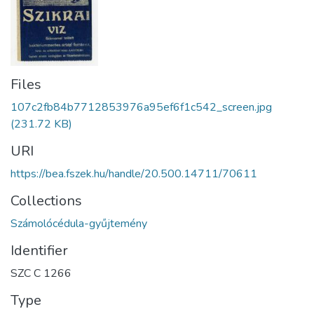
Files
107c2fb84b7712853976a95ef6f1c542_screen.jpg
(231.72 KB)
URI
https://bea.fszek.hu/handle/20.500.14711/70611
Collections
Számolócédula-gyűjtemény
Identifier
SZC C 1266
Type