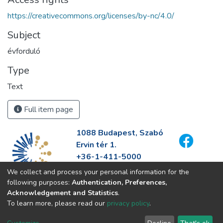
https://creativecommons.org/licenses/by-nc/4.0/
Subject
évforduló
Type
Text
Full item page
1088 Budapest, Szabó
Ervin tér 1.
+36-1-411-5000
info@fszek.hu
We collect and process your personal information for the
https://fszek.hu
following purposes:
Authentication, Preferences,
Acknowledgement and Statistics
.
To learn more, please read our
privacy policy
.