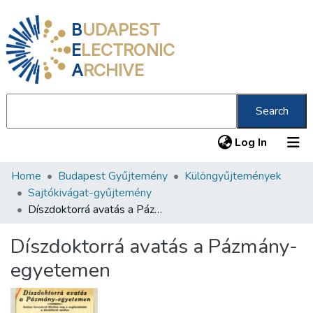
B
UDAPEST
E
LECTRONIC
A
RCHIVE
Search
(current
Log In
Home
Budapest Gyűjtemény
Különgyűjtemények
Communities & Collections
Sajtókivágat-gyűjtemény
All of DSpace
Díszdoktorrá avatás a Pázmány-egyetemen
Statistics
Díszdoktorrá avatás a Pázmány-
About us
egyetemen