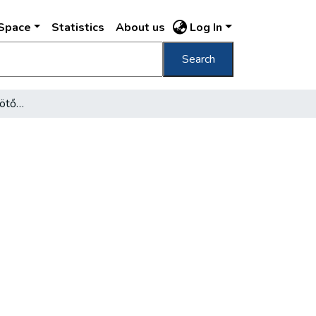
DSpace
Statistics
About us
Log In
Search
Harc a kereskedelmi kikötőért