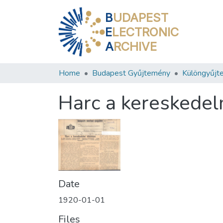
B
UDAPEST
E
LECTRONIC
A
RCHIVE
Home
Budapest Gyűjtemény
Különgyűjt
Harc a kereskedel
Date
1920-01-01
Files