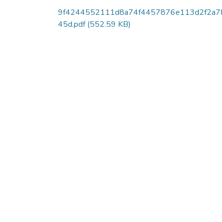
9f4244552111d8a74f4457876e113d2f2a7
45d.pdf
(552.59 KB)