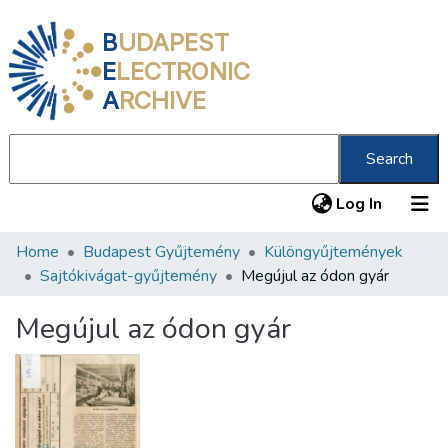
B
UDAPEST
E
LECTRONIC
A
RCHIVE
Search
(current
Log In
Home
Budapest Gyűjtemény
Különgyűjtemények
Communities & Collections
Sajtókivágat-gyűjtemény
Megújul az ódon gyár
All of DSpace
Megújul az ódon gyár
Statistics
About us