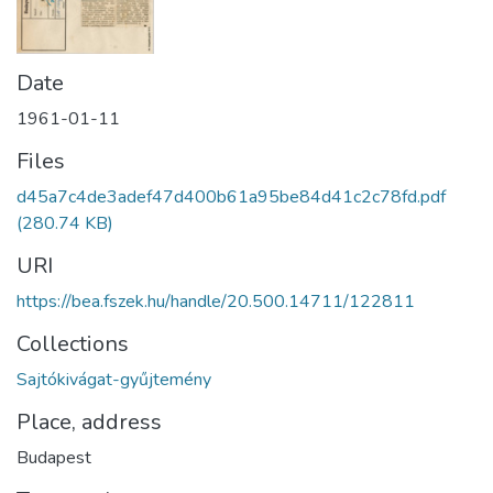
Date
1961-01-11
Files
d45a7c4de3adef47d400b61a95be84d41c2c78fd.pdf
(280.74 KB)
URI
https://bea.fszek.hu/handle/20.500.14711/122811
Collections
Sajtókivágat-gyűjtemény
Place, address
Budapest