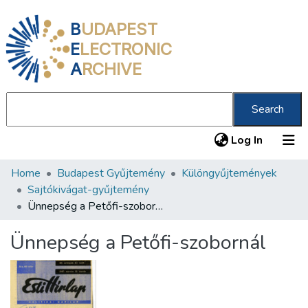
B
UDAPEST
E
LECTRONIC
A
RCHIVE
Search
(current
Log In
Home
Budapest Gyűjtemény
Különgyűjtemények
Communities & Collections
Sajtókivágat-gyűjtemény
All of DSpace
Ünnepség a Petőfi-szobornál
Statistics
Ünnepség a Petőfi-szobornál
About us