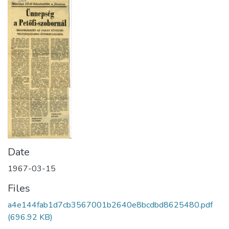
Date
1967-03-15
Files
a4e144fab1d7cb3567001b2640e8bcdbd8625480.pdf
(696.92 KB)