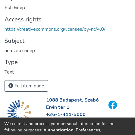
Esti hírlap
Access rights
https://creativecommons.org/licenses/by-nc/4.0/
Subject
nemzeti ünnep
Type
Text
Full item page
1088 Budapest, Szabó
Ervin tér 1.
+36-1-411-5000
info@fszek.hu
We collect and process your personal information for the
https://fszek.hu
following purposes:
Authentication, Preferences,