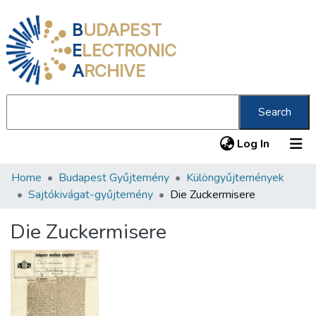
B
UDAPEST
E
LECTRONIC
A
RCHIVE
Search
(current
Log In
Home
Budapest Gyűjtemény
Különgyűjtemények
Communities & Collections
Sajtókivágat-gyűjtemény
Die Zuckermisere
All of DSpace
Die Zuckermisere
Statistics
About us