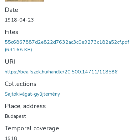
Date
1918-04-23
Files
55c6867887d2e822d7632ac3c0e9273c182a52cf.pdf
(631.68 KB)
URI
https://bea.fszek.hu/handle/20.500.14711/118586
Collections
Sajtókivágat-gyűjtemény
Place, address
Budapest
Temporal coverage
1918