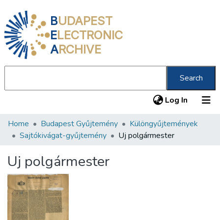
B
UDAPEST
E
LECTRONIC
A
RCHIVE
Search
(current
Log In
Home
Budapest Gyűjtemény
Különgyűjtemények
Communities & Collections
Sajtókivágat-gyűjtemény
Uj polgármester
All of DSpace
Uj polgármester
Statistics
About us