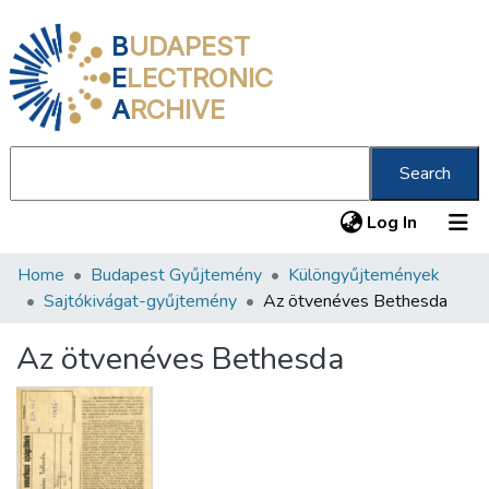
B
UDAPEST
E
LECTRONIC
A
RCHIVE
Search
(current
Log In
Home
Budapest Gyűjtemény
Különgyűjtemények
Communities & Collections
Sajtókivágat-gyűjtemény
Az ötvenéves Bethesda
All of DSpace
Az ötvenéves Bethesda
Statistics
About us