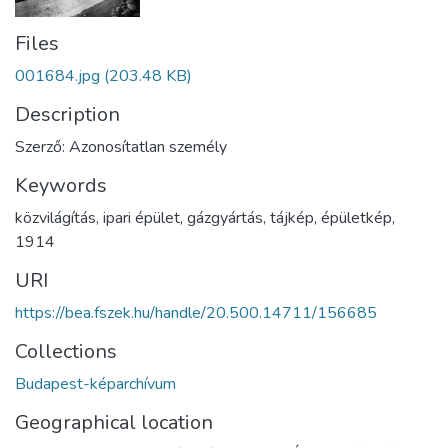
Files
001684.jpg
(203.48 KB)
Description
Szerző: Azonosítatlan személy
Keywords
közvilágítás
,
ipari épület
,
gázgyártás
,
tájkép
,
épületkép
,
1914
URI
https://bea.fszek.hu/handle/20.500.14711/156685
Collections
Budapest-képarchívum
Geographical location