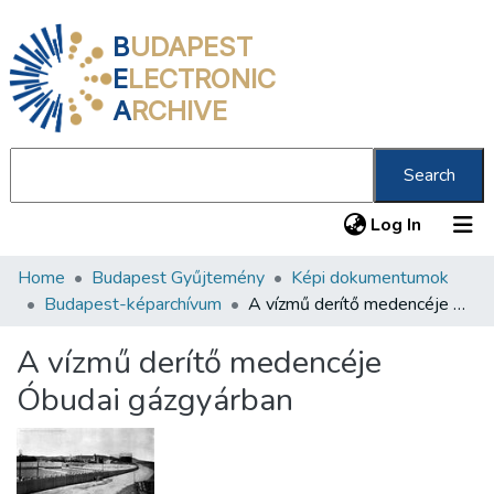
B
UDAPEST
E
LECTRONIC
A
RCHIVE
Search
(current
Log In
Home
Budapest Gyűjtemény
Képi dokumentumok
Communities & Collections
Budapest-képarchívum
A vízmű derítő medencéje Óbudai gázgyárban
All of DSpace
A vízmű derítő medencéje
Statistics
Óbudai gázgyárban
About us