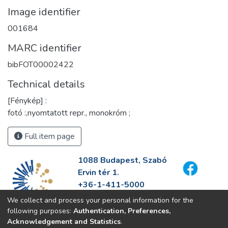
Image identifier
001684
MARC identifier
bibFOT00002422
Technical details
[Fénykép] :
fotó :,nyomtatott repr., monokróm ;
Full item page
1088 Budapest, Szabó
Ervin tér 1.
+36-1-411-5000
info@fszek.hu
We collect and process your personal information for the
https://fszek.hu
following purposes:
Authentication, Preferences,
Acknowledgement and Statistics
.