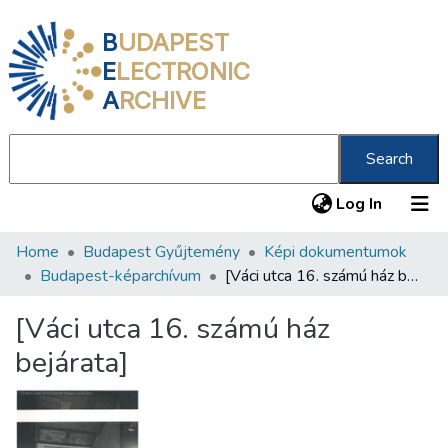
B
UDAPEST
E
LECTRONIC
A
RCHIVE
Search
(current
Log In
Home
Budapest Gyűjtemény
Képi dokumentumok
Communities & Collections
Budapest-képarchívum
[Váci utca 16. számú ház bejárata]
All of DSpace
[Váci utca 16. számú ház
Statistics
bejárata]
About us