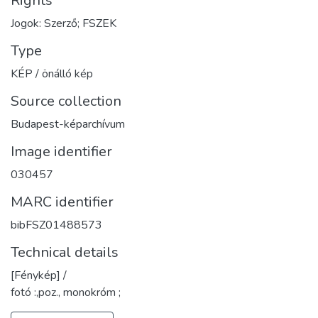
Rights
Jogok: Szerző; FSZEK
Type
KÉP / önálló kép
Source collection
Budapest-képarchívum
Image identifier
030457
MARC identifier
bibFSZ01488573
Technical details
[Fénykép] /
fotó :,poz., monokróm ;