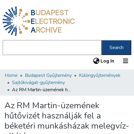
B
UDAPEST
E
LECTRONIC
A
RCHIVE
Search
(current
Log In
Home
Budapest Gyűjtemény
Különgyűjtemények
Communities & Collections
Sajtókivágat-gyűjtemény
All of DSpace
Az RM Martin-üzemének hűtővizét használják fel a béketéri munkásházak melegvíz-ellátásra
Statistics
Az RM Martin-üzemének
About us
hűtővizét használják fel a
béketéri munkásházak melegvíz-