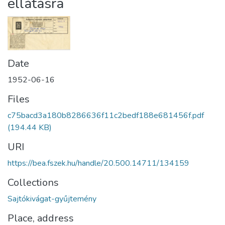
ellátásra
Date
1952-06-16
Files
c75bacd3a180b8286636f11c2bedf188e681456f.pdf
(194.44 KB)
URI
https://bea.fszek.hu/handle/20.500.14711/134159
Collections
Sajtókivágat-gyűjtemény
Place, address