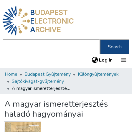
B
UDAPEST
E
LECTRONIC
A
RCHIVE
Search
(current
Log In
Home
Budapest Gyűjtemény
Különgyűjtemények
Communities & Collections
Sajtókivágat-gyűjtemény
All of DSpace
A magyar ismeretterjesztés haladó hagyományai
Statistics
A magyar ismeretterjesztés
About us
haladó hagyományai