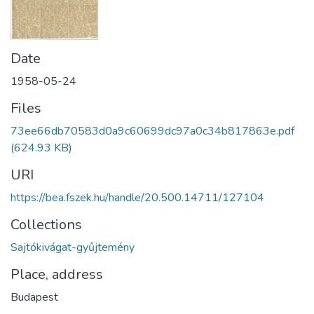
Date
1958-05-24
Files
73ee66db70583d0a9c60699dc97a0c34b817863e.pdf
(624.93 KB)
URI
https://bea.fszek.hu/handle/20.500.14711/127104
Collections
Sajtókivágat-gyűjtemény
Place, address
Budapest