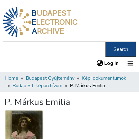
B
UDAPEST
E
LECTRONIC
A
RCHIVE
Search
(current
Log In
Home
Budapest Gyűjtemény
Képi dokumentumok
Communities & Collections
Budapest-képarchívum
P. Márkus Emilia
All of DSpace
P. Márkus Emilia
Statistics
About us