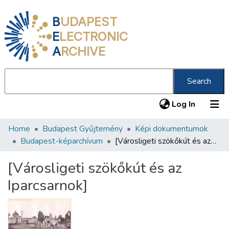
B
UDAPEST
E
LECTRONIC
A
RCHIVE
Search
(current
Log In
Home
Budapest Gyűjtemény
Képi dokumentumok
Communities & Collections
Budapest-képarchívum
[Városligeti szökőkút és az Iparcsarnok]
All of DSpace
[Városligeti szökőkút és az
Statistics
Iparcsarnok]
About us