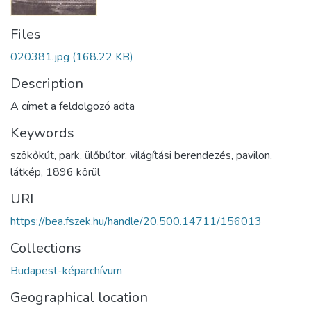
Files
020381.jpg
(168.22 KB)
Description
A címet a feldolgozó adta
Keywords
szökőkút
,
park
,
ülőbútor
,
világítási berendezés
,
pavilon
,
látkép
,
1896 körül
URI
https://bea.fszek.hu/handle/20.500.14711/156013
Collections
Budapest-képarchívum
Geographical location