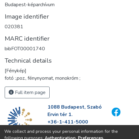
Budapest-képarchívum
Image identifier
020381
MARC identifier
bibFOT00001740
Technical details
[Fénykép]
fotó :,poz., fénynyomat, monokróm ;
Full item page
1088 Budapest, Szabó
Ervin tér 1.
+36-1-411-5000
info@fszek.hu
We collect and process your personal information for the
https://fszek.hu
following purposes:
Authentication, Preferences,