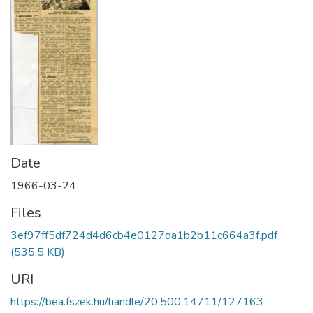
Date
1966-03-24
Files
3ef97ff5df724d4d6cb4e0127da1b2b11c664a3f.pdf
(535.5 KB)
URI
https://bea.fszek.hu/handle/20.500.14711/127163