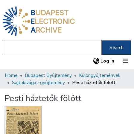
B
UDAPEST
E
LECTRONIC
A
RCHIVE
Search
(current
Log In
Home
Budapest Gyűjtemény
Különgyűjtemények
Communities & Collections
Sajtókivágat-gyűjtemény
Pesti háztetők fölött
All of DSpace
Pesti háztetők fölött
Statistics
About us