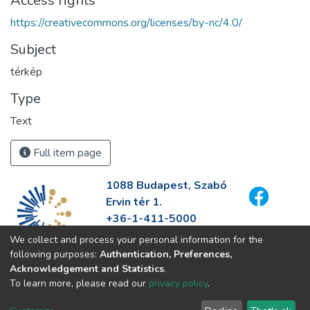
Access rights
https://creativecommons.org/licenses/by-nc/4.0/
Subject
térkép
Type
Text
Full item page
1088 Budapest, Szabó
Ervin tér 1.
+36-1-411-5000
info@fszek.hu
We collect and process your personal information for the
https://fszek.hu
following purposes:
Authentication, Preferences,
Acknowledgement and Statistics
.
To learn more, please read our
privacy policy
.