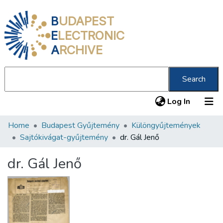
B
UDAPEST
E
LECTRONIC
A
RCHIVE
Search
(current
Log In
Home
Budapest Gyűjtemény
Különgyűjtemények
Communities & Collections
Sajtókivágat-gyűjtemény
dr. Gál Jenő
All of DSpace
dr. Gál Jenő
Statistics
About us