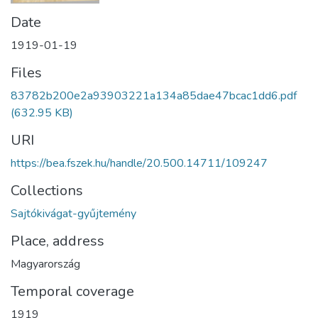
Date
1919-01-19
Files
83782b200e2a93903221a134a85dae47bcac1dd6.pdf
(632.95 KB)
URI
https://bea.fszek.hu/handle/20.500.14711/109247
Collections
Sajtókivágat-gyűjtemény
Place, address
Magyarország
Temporal coverage
1919