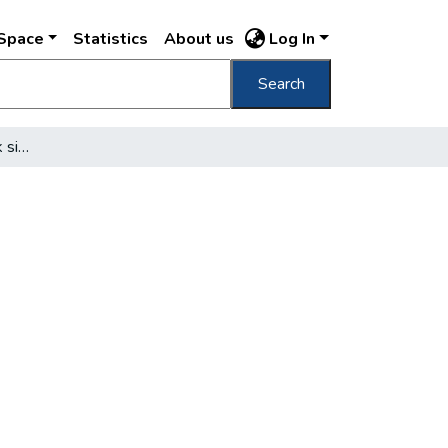
DSpace
Statistics
About us
Log In
Search
Bartók száműzetésének sivár évei