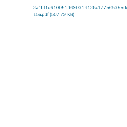
3a4bf1d610051ff690314138c177565355d
15a.pdf
(507.79 KB)