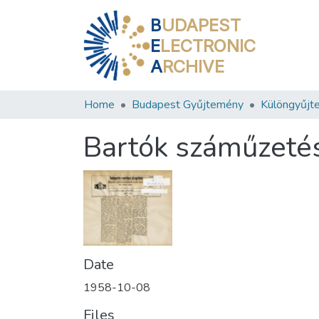
B
UDAPEST
E
LECTRONIC
A
RCHIVE
Home
Budapest Gyűjtemény
Különgyűjt
Bartók száműzetés
Date
1958-10-08
Files