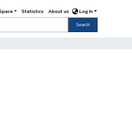
DSpace
Statistics
About us
Log In
Search