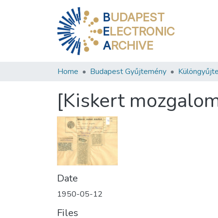
B
UDAPEST
E
LECTRONIC
A
RCHIVE
Home
Budapest Gyűjtemény
Különgyűjt
[Kiskert mozgalo
Date
1950-05-12
Files