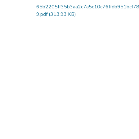
65b2205ff35b3aa2c7a5c10c76ffdb951bcf7
9.pdf
(313.93 KB)