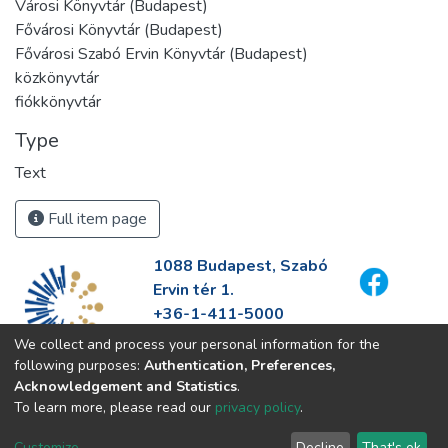
Városi Könyvtár (Budapest)
Fővárosi Könyvtár (Budapest)
Fővárosi Szabó Ervin Könyvtár (Budapest)
közkönyvtár
fiókkönyvtár
Type
Text
Full item page
1088 Budapest, Szabó
Ervin tér 1.
+36-1-411-5000
info@fszek.hu
We collect and process your personal information for the
https://fszek.hu
following purposes:
Authentication, Preferences,
Acknowledgement and Statistics
.
To learn more, please read our
privacy policy
.
Customize
Decline
That's ok