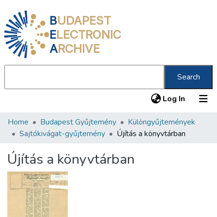
B
UDAPEST
E
LECTRONIC
A
RCHIVE
Search
(current
Log In
Home
Budapest Gyűjtemény
Különgyűjtemények
Communities & Collections
Sajtókivágat-gyűjtemény
Újítás a könyvtárban
All of DSpace
Újítás a könyvtárban
Statistics
About us