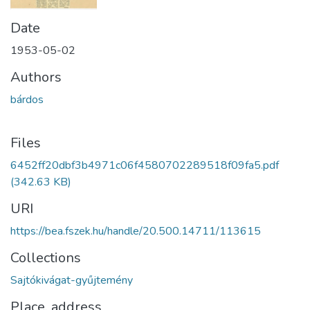
Date
1953-05-02
Authors
bárdos
Files
6452ff20dbf3b4971c06f4580702289518f09fa5.pdf
(342.63 KB)
URI
https://bea.fszek.hu/handle/20.500.14711/113615
Collections
Sajtókivágat-gyűjtemény
Place, address