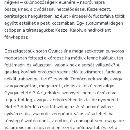
négyen – különbözőségeik ellenére – napról napra
összejárnak, s civódással, heccelődéssel fűszerezett,
barátságos hangulatban, az élet kérdéseiről filozofálva töltik
együtt estéiket a pesti kocsmában. Egy alkalommal idegen
csöppen a társaságukba: Keszei Károly, a hadirokkant
fényképész.
Beszélgetésük során Gyurica úr a maga szokottan gunyoros
modorában felteszi a kérdést: ha módjuk lenne haláluk után
feltámadni és választani, vajon kinek a sorsát vállalnák? A
gazdag, korának erkölcsei szerint élő, lelkiismeret-furdalás
nélkül „rabszolga-tartó” zsarnok: Tomóceuszkakatiki, avagy
az agyongyötört, megalázott, de tiszta lelkű rabszolga:
Gyugyu életét? Az „erkölcsi szennyet” nem is érzékelve
teljes-boldog, avagy az erkölcsében tiszta, de nyomorult
életet? A kérdés csak látszólag az. A rá adható válasz
nyilván csak a zsarnok szerepének választása lehet, ha
tényleg őszintén dönt az ember, és önmagát sem csapja be.
Valami viszont nincs rendjén ezzel a példázattal, és ezt a