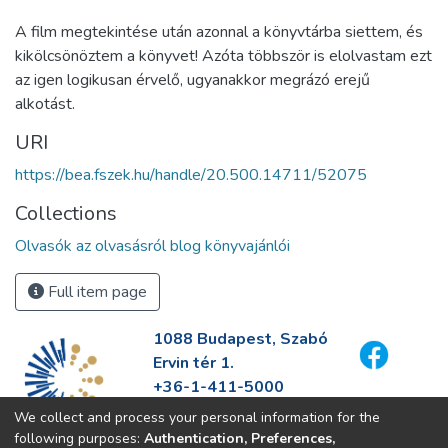
A film megtekintése után azonnal a könyvtárba siettem, és
kikölcsönöztem a könyvet! Azóta többször is elolvastam ezt
az igen logikusan érvelő, ugyanakkor megrázó erejű
alkotást.
URI
https://bea.fszek.hu/handle/20.500.14711/52075
Collections
Olvasók az olvasásról blog könyvajánlói
Full item page
1088 Budapest, Szabó
Ervin tér 1.
+36-1-411-5000
info@fszek.hu
We collect and process your personal information for the
https://fszek.hu
following purposes:
Authentication, Preferences,