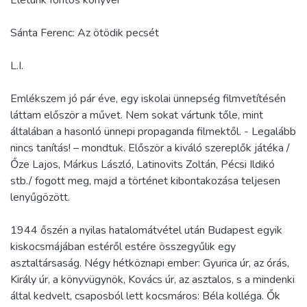
Életünk fontos könyvei
Sánta Ferenc: Az ötödik pecsét
L.I.
Emlékszem jó pár éve, egy iskolai ünnepség filmvetítésén
láttam először a művet. Nem sokat vártunk tőle, mint
általában a hasonló ünnepi propaganda filmektől. - Legalább
nincs tanítás! – mondtuk. Először a kiváló szereplők játéka /
Őze Lajos, Márkus László, Latinovits Zoltán, Pécsi Ildikó
stb./ fogott meg, majd a történet kibontakozása teljesen
lenyűgözött.
1944 őszén a nyilas hatalomátvétel után Budapest egyik
kiskocsmájában estéről estére összegyűlik egy
asztaltársaság. Négy hétköznapi ember: Gyurica úr, az órás,
Király úr, a könyvügynök, Kovács úr, az asztalos, s a mindenki
által kedvelt, csaposból lett kocsmáros: Béla kolléga. Ők