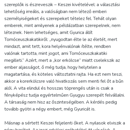
szereplők is észreveszik – Keszei kivételével: a választási
lehetőség irreális, a valóságban nem létező emberi
személyiségeket és szerepeket tételez fel. Tehát olyan
emberek, mint amilyenek a példázatban szerepelnek, nem
léteznek. Nem lehetséges, amit Gyurica állít
Tomóceuszkakatikiről: „nyugodtan élte le az életét, mert
mindazt, amit tett, kora helyénvalónak ítélte, rendben
valónak tartotta, mint jogot, ami Tomóceuszkakatiki
megilleti.” Azért, mert a „kor erkölcse” miatt cselekszik az
ember aljasságot, ő még tudja, hogy helytelen a
magatartása, és köteles változtatni rajta. Ha ezt nem teszi,
akkor a korerkölcsre való hivatkozás sem menti fel őt a bűn
alól. A vita elindul és hosszas töprengés után is csak a
fényképész tudja egyértelműen Gyugyu szerepét felvállalni.
A társaság nem hisz az őszinteségében. A kérdés pedig
tovább gyötri a négy embert, még Gyuricát is.
Másnap a sértett Keszei feljelenti őket. A nyilasok elviszik a