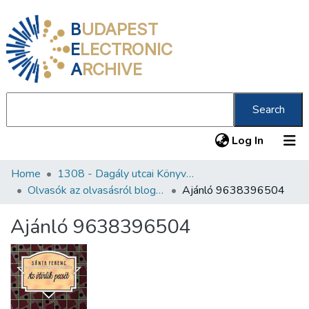
B
UDAPEST
E
LECTRONIC
A
RCHIVE
Search
(current
Log In
Home
1308 - Dagály utcai Könyvtár
Communities & Collections
Olvasók az olvasásról blog könyvajánlói
Ajánló 9638396504
All of DSpace
Ajánló 9638396504
Statistics
About us