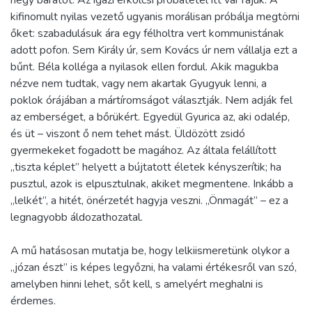
négy barátot. Az igazi erkölcsi próbatétel itt vár rájuk. A
kifinomult nyilas vezető ugyanis morálisan próbálja megtörni
őket: szabadulásuk ára egy félholtra vert kommunistának
adott pofon. Sem Király úr, sem Kovács úr nem vállalja ezt a
bűnt. Béla kolléga a nyilasok ellen fordul. Akik magukba
nézve nem tudtak, vagy nem akartak Gyugyuk lenni, a
poklok órájában a mártíromságot választják. Nem adják fel
az emberséget, a bőrükért. Egyedül Gyurica az, aki odalép,
és üt – viszont ő nem tehet mást. Üldözött zsidó
gyermekeket fogadott be magához. Az általa felállított
„tiszta képlet” helyett a bújtatott életek kényszerítik; ha
pusztul, azok is elpusztulnak, akiket megmentene. Inkább a
„lelkét”, a hitét, önérzetét hagyja veszni. „Önmagát” – ez a
legnagyobb áldozathozatal.
A mű hatásosan mutatja be, hogy lelkiismeretünk olykor a
„józan észt” is képes legyőzni, ha valami értékesről van szó,
amelyben hinni lehet, sőt kell, s amelyért meghalni is
érdemes.