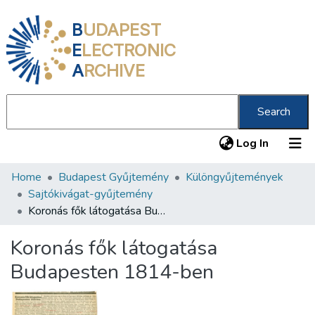
B
UDAPEST
E
LECTRONIC
A
RCHIVE
Search
(current
Log In
Home
Budapest Gyűjtemény
Különgyűjtemények
Communities & Collections
Sajtókivágat-gyűjtemény
All of DSpace
Koronás fők látogatása Budapesten 1814-ben
Statistics
Koronás fők látogatása
About us
Budapesten 1814-ben