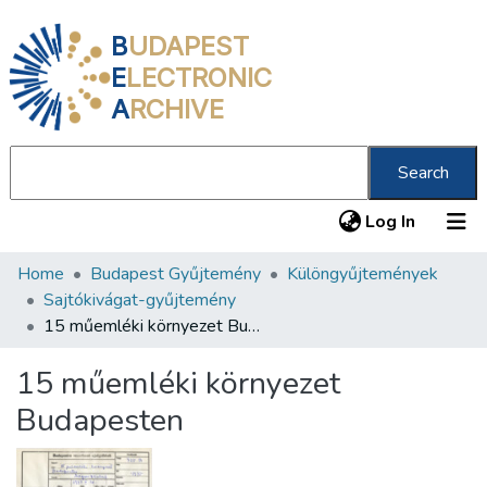
B
UDAPEST
E
LECTRONIC
A
RCHIVE
Search
(current
Log In
Home
Budapest Gyűjtemény
Különgyűjtemények
Communities & Collections
Sajtókivágat-gyűjtemény
All of DSpace
15 műemléki környezet Budapesten
Statistics
15 műemléki környezet
About us
Budapesten