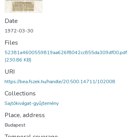
Date
1972-03-30
Files
52381a4600559819aa626f8042cc855da309df00.pdf
(230.86 KB)
URI
https://bea.fszek.hu/handle/20.500.14711/102008
Collections
Sajtókivágat-gyűjtemény
Place, address
Budapest
Temporal coverage