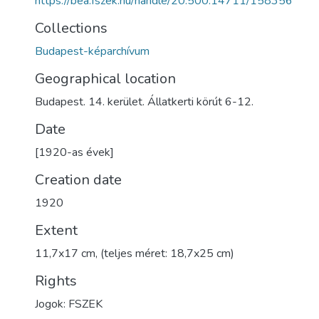
https://bea.fszek.hu/handle/20.500.14711/158356
Collections
Budapest-képarchívum
Geographical location
Budapest. 14. kerület. Állatkerti körút 6-12.
Date
[1920-as évek]
Creation date
1920
Extent
11,7x17 cm, (teljes méret: 18,7x25 cm)
Rights
Jogok: FSZEK