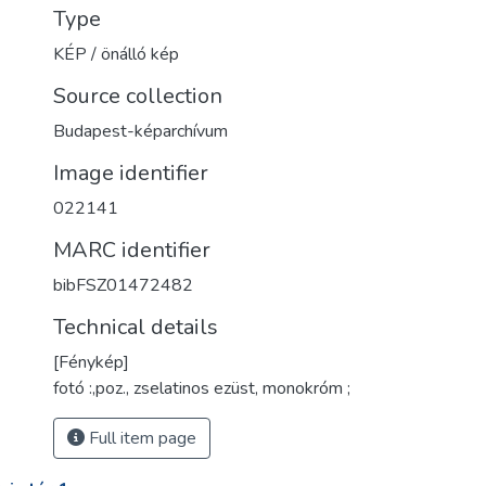
Type
KÉP / önálló kép
Source collection
Budapest-képarchívum
Image identifier
022141
MARC identifier
bibFSZ01472482
Technical details
[Fénykép]
fotó :,poz., zselatinos ezüst, monokróm ;
Full item page