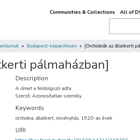
Communities & Collections
All of 
mentumok
Budapest-képarchívum
atkerti pálmaházban]
Description
A címet a feldolgozó adta
Szerző: Azonosítatlan személy
Keywords
orchidea
,
állatkert
,
növényház
,
1920-as évek
URI