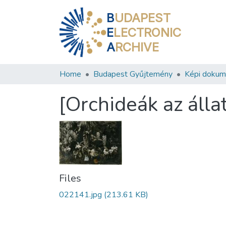
B
UDAPEST
E
LECTRONIC
A
RCHIVE
Home
Budapest Gyűjtemény
Képi doku
[Orchideák az áll
Files
022141.jpg
(213.61 KB)